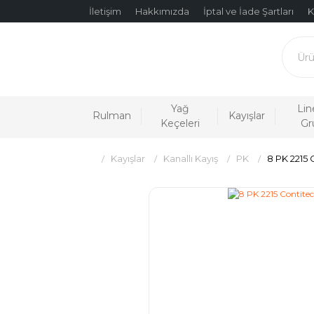
İletişim
Hakkımızda
İptal ve İade Şartları
K
Yağ
Lin
Rulman
Kayışlar
Keçeleri
Gr
Kayışlar
Kanallı Kayış
PK
8 PK 2215 