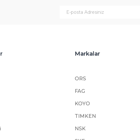
Gönder
r
Markalar
ORS
FAG
KOYO
TIMKEN
i
NSK