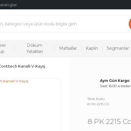
ataloglar
eer
Döküm
Mafsallar
Kaplin
Segmanlar
up
Yatakları
Contitech Kanallı V-Kayış
Aynı Gün Kargo
Saat 16:00’ a kadar
Stok Kodu
8 PK 2215 CX
8 PK 2215 Co