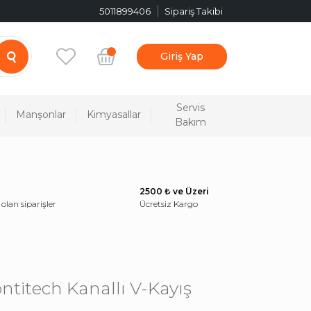
5011899406
Sipariş Takibi
Giriş Yap
Servis
Manşonlar
Kimyasallar
Bakım
2500 ₺ ve Üzeri
 olan siparişler
Ücretsiz Kargo
ntitech Kanallı V-Kayış