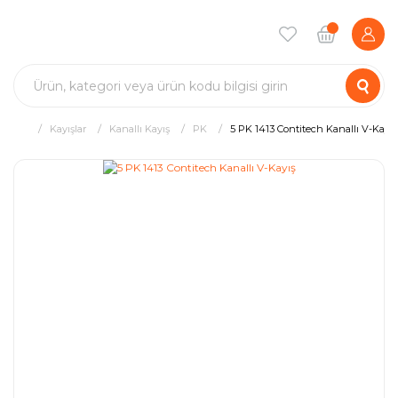
Kayışlar
Kanallı Kayış
PK
5 PK 1413 Contitech Kanallı V-Kayış