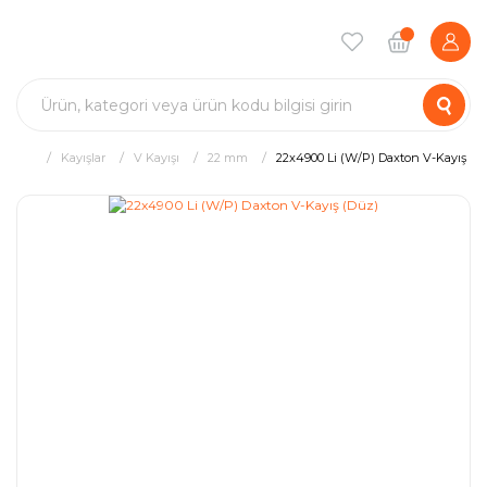
Kayışlar
V Kayışı
22 mm
22x4900 Li (W/P) Daxton V-Kayış (D