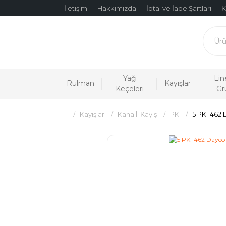
İletişim
Hakkımızda
İptal ve İade Şartları
K
Yağ
Lin
Rulman
Kayışlar
Keçeleri
Gr
Kayışlar
Kanallı Kayış
PK
5 PK 1462 