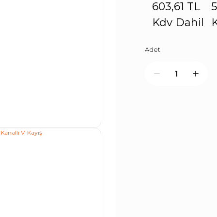
603,61 TL
5
Kdv Dahil
K
Adet