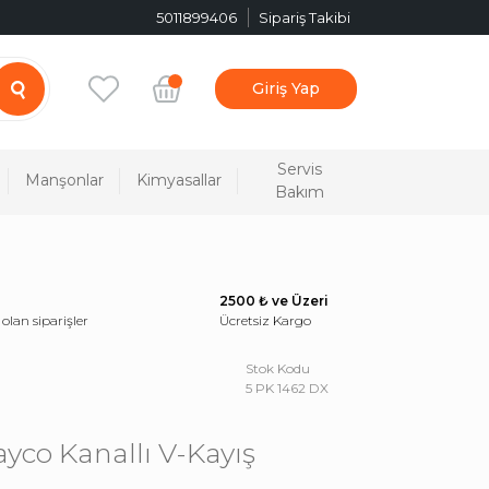
5011899406
Sipariş Takibi
Giriş Yap
Servis
Manşonlar
Kimyasallar
Bakım
2500 ₺ ve Üzeri
 olan siparişler
Ücretsiz Kargo
Stok Kodu
5 PK 1462 DX
yco Kanallı V-Kayış