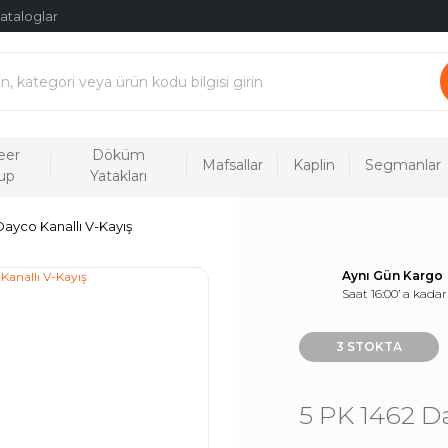
ataloglar
eer
Döküm
Mafsallar
Kaplin
Segmanlar
up
Yatakları
Dayco Kanallı V-Kayış
Aynı Gün Kargo
Saat 16:00’ a kadar
3 STOKTA
5 PK 1462 Da