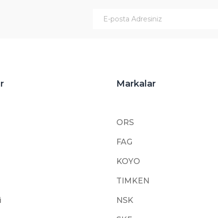
Gönder
r
Markalar
ORS
FAG
KOYO
TIMKEN
i
NSK