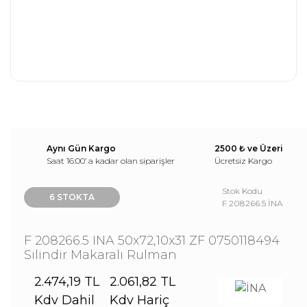
Aynı Gün Kargo
2500 ₺ ve Üzeri
Saat 16:00’ a kadar olan siparişler
Ücretsiz Kargo
Stok Kodu
6 STOKTA
F 208266.5 İNA
F 208266.5 INA 50x72,10x31 ZF 0750118494
Silindir Makaralı Rulman
2.474,19 TL
2.061,82 TL
Kdv Dahil
Kdv Hariç