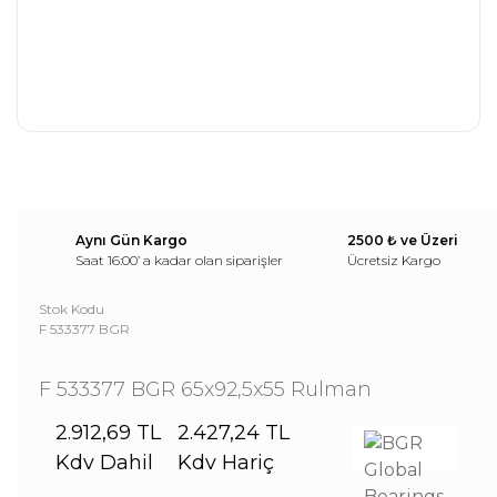
Aynı Gün Kargo
2500 ₺ ve Üzeri
Saat 16:00’ a kadar olan siparişler
Ücretsiz Kargo
Stok Kodu
F 533377 BGR
F 533377 BGR 65x92,5x55 Rulman
2.912,69 TL
2.427,24 TL
Kdv Dahil
Kdv Hariç