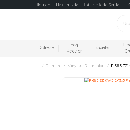
İletişim
Hakkımızda
İptal ve İade Şartları
K
Yağ
Lin
Rulman
Kayışlar
Keçeleri
Gr
Rulman
Minyatür Rulmanlar
F 686 ZZ 