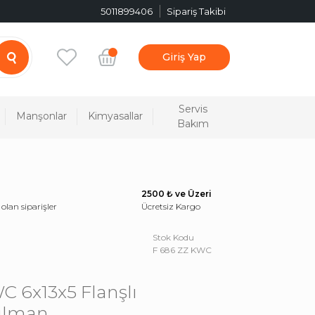
5011899406
Sipariş Takibi
Giriş Yap
Servis
Manşonlar
Kimyasallar
Bakım
2500 ₺ ve Üzeri
 olan siparişler
Ücretsiz Kargo
Stok Kodu
F 686 ZZ KWC
C 6x13x5 Flanşlı
ulman