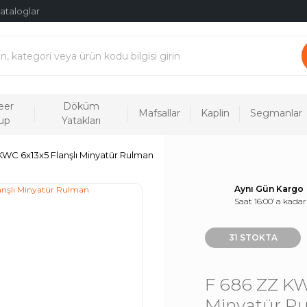
ataloglar
eer
Döküm
Mafsallar
Kaplin
Segmanlar
up
Yatakları
KWC 6x13x5 Flanşlı Minyatür Rulman
Aynı Gün Kargo
Saat 16:00’ a kadar
31 STOKTA
F 686 ZZ KW
Minyatür R