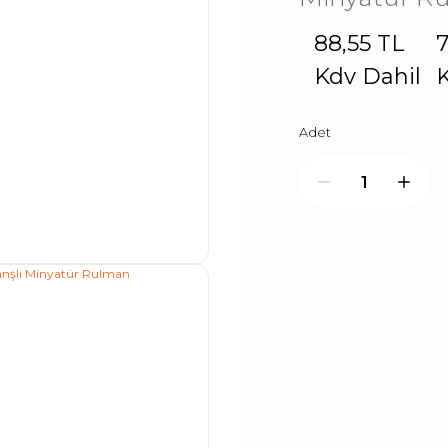
88,55 TL
7
Kdv Dahil
K
Adet