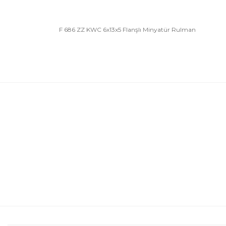
F 686 ZZ KWC 6x13x5 Flanşlı Minyatür Rulman
Bu ürünün fiyat bilgisi, resim, ürün açıklamalarında 
Görüş ve önerileriniz için teşekkür ederiz.
Ürün resmi kalitesiz, bozuk veya görüntülenemiyor.
Ürün açıklamasında eksik bilgiler bulunuyor.
Ürün bilgilerinde hatalar bulunuyor.
Ürün fiyatı diğer sitelerden daha pahalı.
Bu ürüne benzer farklı alternatifler olmalı.