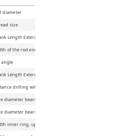
l diameter
read size
ank Length External thread rod
th of the rod end
t angle
ank Length External thread head
tance drilling with/shaft start
e diameter bearing, upper tolerance
e diameter bearing, lower tolerance
th inner ring, upper tolerance