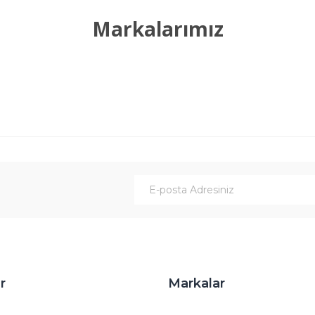
Yorum Yaz
Markalarımız
Gönder
r
Markalar