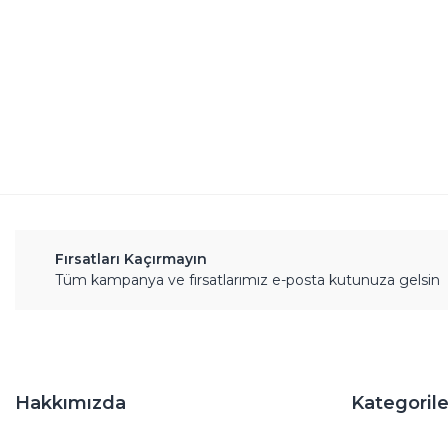
Ürün resmi kalitesiz, bozuk veya görüntülenemiyor.
Ürün açıklamasında eksik bilgiler bulunuyor.
Ürün bilgilerinde hatalar bulunuyor.
Ürün fiyatı diğer sitelerden daha pahalı.
Bu ürüne benzer farklı alternatifler olmalı.
Fırsatları Kaçırmayın
Tüm kampanya ve fırsatlarımız e-posta kutunuza gelsin
Hakkımızda
Kategorile