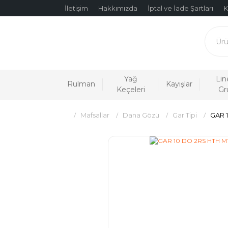
İletişim
Hakkımızda
İptal ve İade Şartları
K
Yağ
Lin
Rulman
Kayışlar
Keçeleri
Gr
Mafsallar
Dana Gözü
Gar Tipi
GAR 1