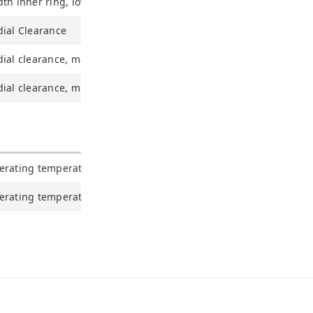
th inner ring, lower tolerance
ial Clearance
dial clearance, maximum
dial clearance, minimum
erating temperature min.
erating temperature max.
ve diğer konularda yetersiz gördüğünüz noktaları öneri formunu kullanara
Bu ürüne ilk yorumu siz yapın!