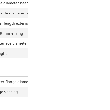
re diameter bearing
tside diameter bearing
al length external thread head
th inner ring
ter eye diameter
ight
er flange diameter inner ring
ge Spacing