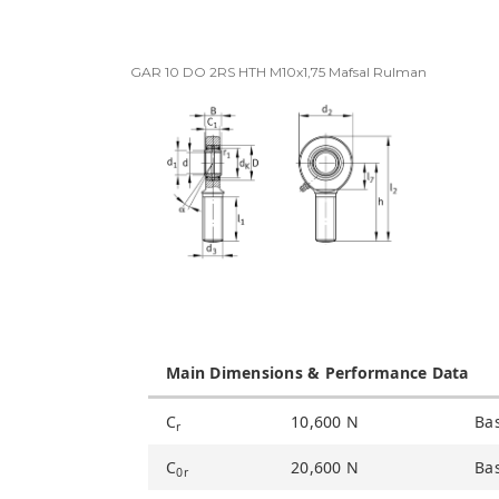
GAR 10 DO 2RS HTH M10x1,75 Mafsal Rulman
Main Dimensions & Performance Data
C
10,600
N
Bas
r
C
20,600
N
Bas
0r