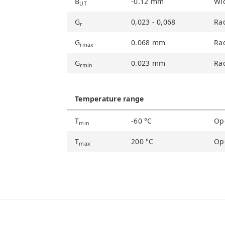
B
-0.12
mm
Wid
UT
G
0,023 - 0,068
Rad
r
G
0.068
mm
Ra
rmax
G
0.023
mm
Ra
rmin
Temperature range
T
-60
°C
Op
min
T
200
°C
Op
max
Bu ürünün fiyat bilgisi, resim, ürün açıklamalarında 
Görüş ve önerileriniz için teşekkür ederiz.