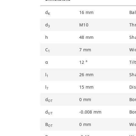
d
16
mm
Bal
K
d
M10
Th
3
h
48
mm
Sh
C
7
mm
Wid
1
α
12
°
Til
l
26
mm
Sh
1
l
15
mm
Dis
7
d
0
mm
Bor
OT
d
-0.008
mm
Bor
UT
B
0
mm
Wid
OT