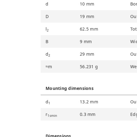
d
10
mm
Bo
D
19
mm
Ou
l
62.5
mm
Tot
2
B
9
mm
Wid
d
29
mm
Ou
2
≈m
56.231
g
We
Mounting dimensions
d
13.2
mm
Out
1
r
0.3
mm
Ed
1smin
Dimensions