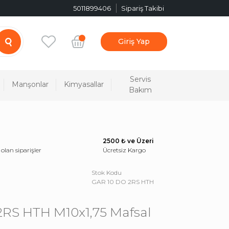
5011899406
Sipariş Takibi
Giriş Yap
Servis
Manşonlar
Kimyasallar
Bakım
2500 ₺ ve Üzeri
 olan siparişler
Ücretsiz Kargo
Stok Kodu
GAR 10 DO 2RS HTH
RS HTH M10x1,75 Mafsal