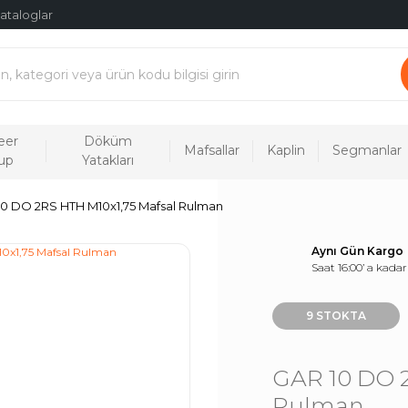
ataloglar
eer
Döküm
Mafsallar
Kaplin
Segmanlar
up
Yatakları
0 DO 2RS HTH M10x1,75 Mafsal Rulman
Aynı Gün Kargo
Saat 16:00’ a kadar
9 STOKTA
GAR 10 DO 2
Rulman