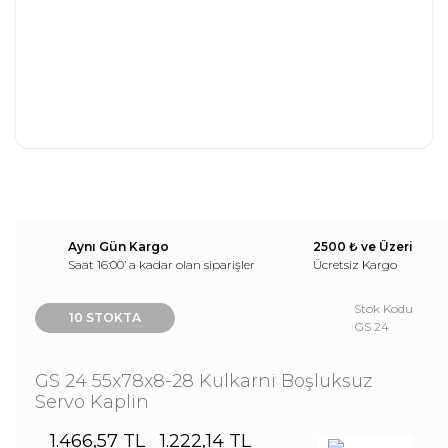
Aynı Gün Kargo
2500 ₺ ve Üzeri
Saat 16:00’ a kadar olan siparişler
Ücretsiz Kargo
Stok Kodu
10 STOKTA
GS 24
GS 24 55x78x8-28 Kulkarni Boşluksuz
Servo Kaplin
1.466,57 TL
1.222,14 TL