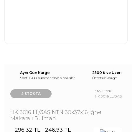
Aynı Gün Kargo
2500 ₺ ve Üzeri
Saat 16:00’ a kadar olan siparişler
Ücretsiz Kargo
Stok Kodu
5 STOKTA
HK 3016 LL/3AS
HK 3016 LL/3AS NTN 30x37x16 İğne
Makaralı Rulman
296,32 TL
246,93 TL