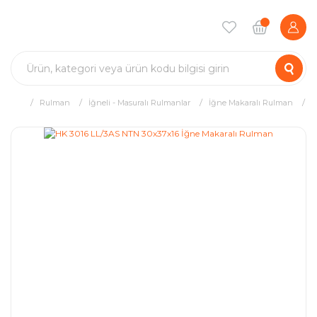
Rulman
İğneli - Masuralı Rulmanlar
İğne Makaralı Rulman
H