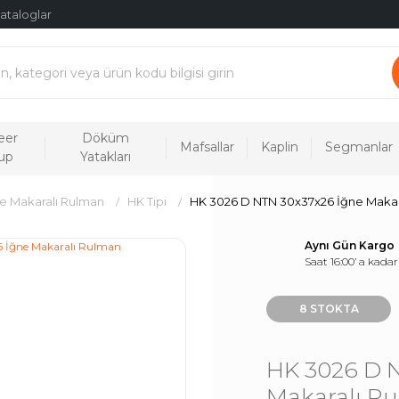
ataloglar
eer
Döküm
Mafsallar
Kaplin
Segmanlar
up
Yatakları
e Makaralı Rulman
HK Tipi
HK 3026 D NTN 30x37x26 İğne Makar
Aynı Gün Kargo
Saat 16:00’ a kadar
8 STOKTA
HK 3026 D 
Makaralı R