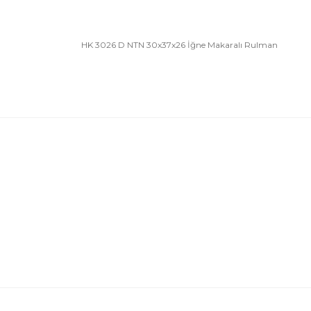
HK 3026 D NTN 30x37x26 İğne Makaralı Rulman
Bu ürünün fiyat bilgisi, resim, ürün açıklamalarında 
Görüş ve önerileriniz için teşekkür ederiz.
Ürün resmi kalitesiz, bozuk veya görüntülenemiyor.
Ürün açıklamasında eksik bilgiler bulunuyor.
Ürün bilgilerinde hatalar bulunuyor.
Ürün fiyatı diğer sitelerden daha pahalı.
Bu ürüne benzer farklı alternatifler olmalı.