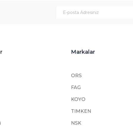
Gönder
r
Markalar
ORS
FAG
KOYO
TIMKEN
i
NSK