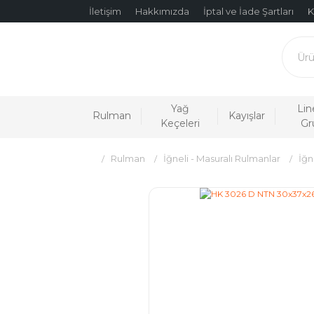
İletişim
Hakkımızda
İptal ve İade Şartları
K
Yağ
Lin
Rulman
Kayışlar
Keçeleri
Gr
Rulman
İğneli - Masuralı Rulmanlar
İğn