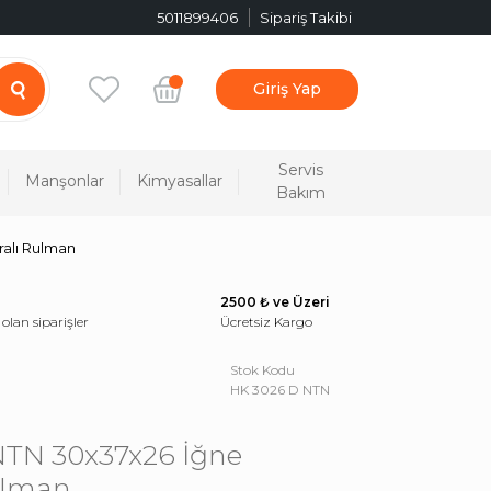
5011899406
Sipariş Takibi
Giriş Yap
Servis
Manşonlar
Kimyasallar
Bakım
alı Rulman
2500 ₺ ve Üzeri
 olan siparişler
Ücretsiz Kargo
Stok Kodu
HK 3026 D NTN
NTN 30x37x26 İğne
ulman