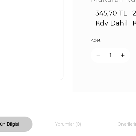
345,70 TL
2
Kdv Dahil
K
Adet
ün Bilgisi
Yorumlar (0)
Önerileri