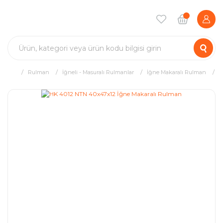
Rulman
İğneli - Masuralı Rulmanlar
İğne Makaralı Rulman
H