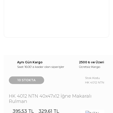
Aynı Gün Kargo
2500 ₺ ve Üzeri
Saat 16:00’ a kadar olan siparişler
Ücretsiz Kargo
Stok Kodu
10 STOKTA
HK 4012 NTN
HK 4012 NTN 40x47x12 İğne Makaralı
Rulman
395,53 TL
329,61 TL