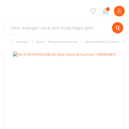
Rulman
İğneli - Masuralı Rulmanlar
İğne Makaralı Rulman
H