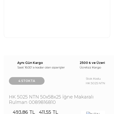
Aynı Gün Kargo
2500 ₺ ve Üzeri
Saat 16:00’ a kadar olan siparişler
Ücretsiz Kargo
Stok Kodu
4 STOKTA
HK 5025 NTN
HK 5025 NTN 50x58x25 İğne Makaralı
Rulman 0089816810
493,86 TL
411,55 TL