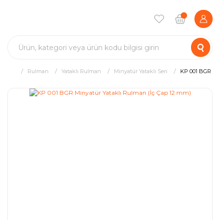
Rulman
Yataklı Rulman
Minyatür Yataklı Seri
KP 001 BGR Min