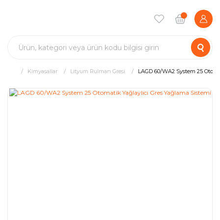
Kimyasallar
Lityum Rulman Gresi
LAGD 60/WA2 System 25 Otomati