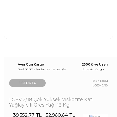
Aynı Gün Kargo
2500 ₺ ve Üzeri
Saat 16:00’ a kadar olan siparişler
Ücretsiz Kargo
Stok Kodu
1 STOKTA
LGEV 2/18
LGEV 2/18 Çok Yüksek Viskozite Katı
Yağlayıcılı Gres Yağı 18 Kg
39.552,77 TL
32.960,64 TL