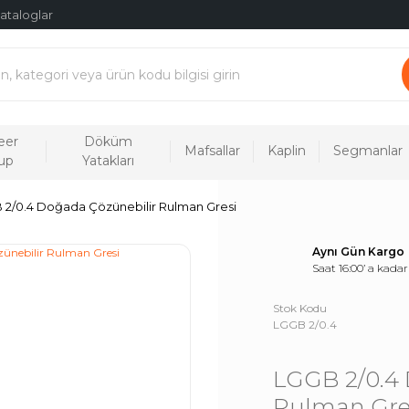
ataloglar
eer
Döküm
Mafsallar
Kaplin
Segmanlar
up
Yatakları
 2/0.4 Doğada Çözünebilir Rulman Gresi
Aynı Gün Kargo
Saat 16:00’ a kadar
Stok Kodu
LGGB 2/0.4
LGGB 2/0.4 
Rulman Gre