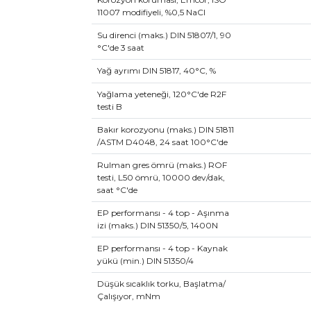
11007 modifiyeli, %0,5 NaCl
Su direnci (maks.) DIN 51807/1, 90
°C'de 3 saat
Yağ ayrımı DIN 51817, 40°C, %
Yağlama yeteneği, 120°C'de R2F
testi B
Bakır korozyonu (maks.) DIN 51811
/ASTM D4048, 24 saat 100°C'de
Rulman gres ömrü (maks.) ROF
testi, L50 ömrü, 10000 dev/dak,
saat °C'de
EP performansı - 4 top - Aşınma
izi (maks.) DIN 51350/5, 1400N
EP performansı - 4 top - Kaynak
yükü (min.) DIN 51350/4
Düşük sıcaklık torku, Başlatma/
Çalışıyor, mNm