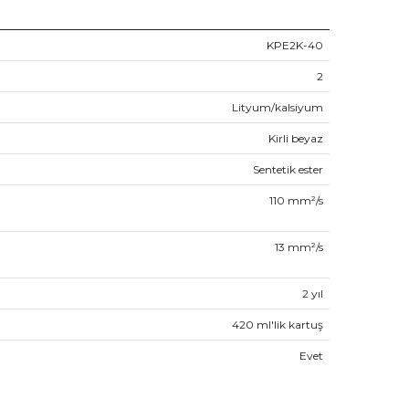
KPE2K-40
2
Lityum/kalsiyum
Kirli beyaz
Sentetik ester
110
mm²/s
13
mm²/s
2
yıl
420 ml'lik kartuş
Evet