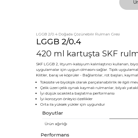
Ür
LGGB 2/0.4 Doğada Çözünebilir Rulman Gresi
LGGB 2/0.4
420 ml kartuşta SKF rul
SKF LGGB 2, lityum-kalsiyum kalınlaştırıcı kullanan, biyolo
uygulamalar için uygun olmasını sağlar. Tipik uygulamala
Kilitler, baraj ve köprüler - Bağlantılar, rot başları, kayma
Toksisite ve biyolojik olarak parçalanabilirlik ile ilgil
Çelik üzeri çelik oynak kaymalı rulmanlar, bilyalı yata
İyi düşük sıcaklıkta başlatma performansı
İyi korozyon önleyici özellikler
Orta ila yüksek yükler için uygundur
Boyutlar
Ürün ağırlığı
Performans