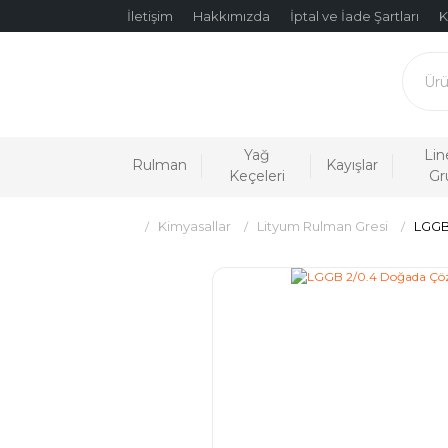
İletişim
Hakkımızda
İptal ve İade Şartları
K
Yağ
Lin
Rulman
Kayışlar
Keçeleri
Gr
Kimyasallar
Lityum Rulman Gresi
LGGB