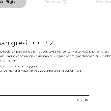
ün Bilgisi
Yorumlar (0)
Önerileri
man gresi LGGB 2
jik olarak parçalanabilen, düşük toksisiteli, sentetik ester yağı bazlı bir gres
r: • Tarım ve ormancılık ekipmanları • İnşaat ve hafriyat ekipmanları • Maden
lı rulmanlar
i mevcut düzenlemelere uygunluk
klar ve makaralı yataklar ile uygulamalarda iyi performans
0,4
kilo