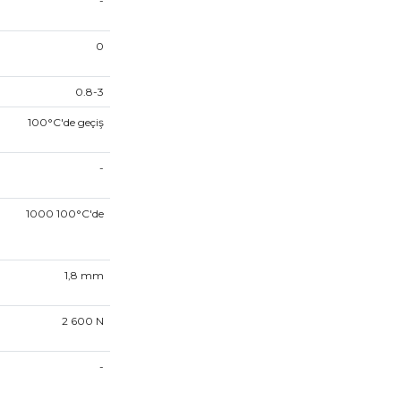
-
0
0.8-3
100°C'de geçiş
-
1000 100°C'de
1,8
mm
2 600
N
-