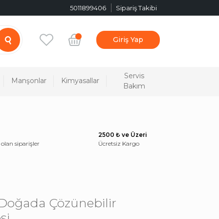
5011899406
Sipariş Takibi
Giriş Yap
Servis
Manşonlar
Kimyasallar
Bakım
2500 ₺ ve Üzeri
 olan siparişler
Ücretsiz Kargo
Doğada Çözünebilir
si