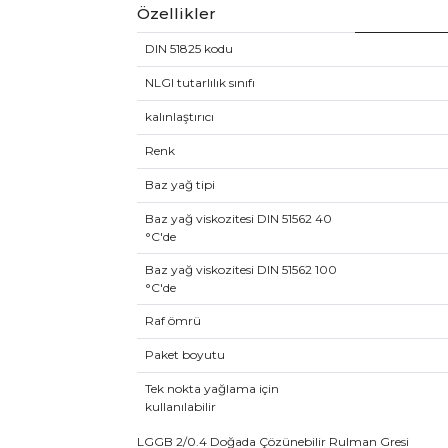
Özellikler
DIN 51825 kodu
NLGI tutarlılık sınıfı
kalınlaştırıcı
Renk
Baz yağ tipi
Baz yağ viskozitesi DIN 51562 40
°C'de
Baz yağ viskozitesi DIN 51562 100
°C'de
Raf ömrü
Paket boyutu
Tek nokta yağlama için
kullanılabilir
LGGB 2/0.4 Doğada Çözünebilir Rulman Gresi