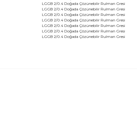
LGGB 2/0.4 Doğada Çözünebilir Rulman Gresi
LGGB 2/0.4 Doğada Çözünebilir Rulman Gresi
LGGB 2/0.4 Doğada Çözünebilir Rulman Gresi
LGGB 2/0.4 Doğada Çözünebilir Rulman Gresi
LGGB 2/0.4 Doğada Çözünebilir Rulman Gresi
LGGB 2/0.4 Doğada Çözünebilir Rulman Gresi
LGGB 2/0.4 Doğada Çözünebilir Rulman Gresi
Bu ürünün fiyat bilgisi, resim, ürün açıklamalarında 
Görüş ve önerileriniz için teşekkür ederiz.
Ürün resmi kalitesiz, bozuk veya görüntülenemiyor.
Ürün açıklamasında eksik bilgiler bulunuyor.
Ürün bilgilerinde hatalar bulunuyor.
Ürün fiyatı diğer sitelerden daha pahalı.
Bu ürüne benzer farklı alternatifler olmalı.