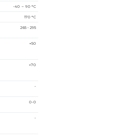
-40 – 90
°C
170
°C
265 - 295
+50
+70
-
0-0
-