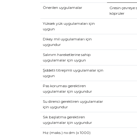
Önerilen uygulamalar
Gresin çevreye 
köprüler
Yüksek yük uygulamaları için
uygun
Dikey mil uygulamaları için
uygundur
Salınım hareketlerine sahip
uygulamalar için uygun
Şiddetli titreşimli uygulamalar için
uygun
Pas koruması gerektiren
uygulamalar için uygundur
Su direnci gerektiren uygulamalar
için uygundur
Sık başlatma gerektiren
uygulamalar için uygundur
Hız (maks.) nx dm (x 1000)