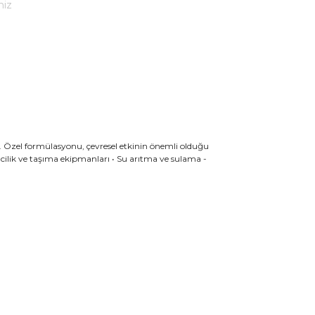
niz
tir. Özel formülasyonu, çevresel etkinin önemli olduğu
cilik ve taşıma ekipmanları • Su arıtma ve sulama -