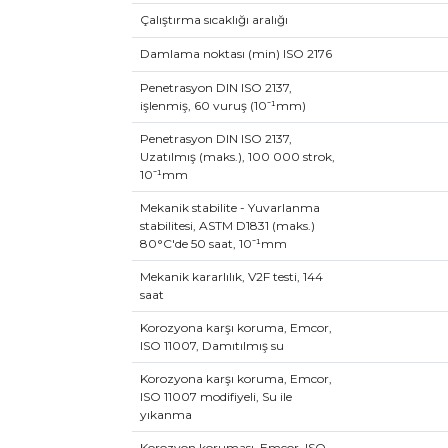
Çalıştırma sıcaklığı aralığı
Damlama noktası (min) ISO 2176
Penetrasyon DIN ISO 2137,
işlenmiş, 60 vuruş (10⁻¹mm)
Penetrasyon DIN ISO 2137,
Uzatılmış (maks.), 100 000 strok,
10⁻¹mm
Mekanik stabilite - Yuvarlanma
stabilitesi, ASTM D1831 (maks.)
80°C'de 50 saat, 10⁻¹mm
Mekanik kararlılık, V2F testi, 144
saat
Korozyona karşı koruma, Emcor,
ISO 11007, Damıtılmış su
Korozyona karşı koruma, Emcor,
ISO 11007 modifiyeli, Su ile
yıkanma
Korozyon koruması, Emcor, ISO