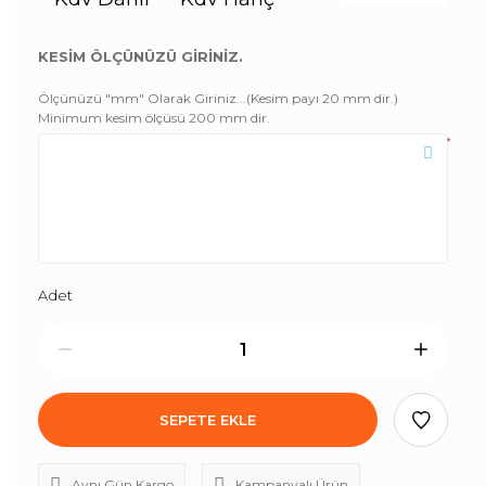
KESİM ÖLÇÜNÜZÜ GİRİNİZ.
Ölçünüzü "mm" Olarak Giriniz...(Kesim payı 20 mm dir.)
Minimum kesim ölçüsü 200 mm dir.
*
Adet
SEPETE EKLE
Aynı Gün Kargo
Kampanyalı Ürün