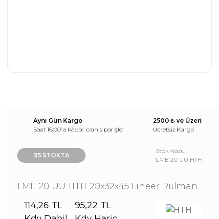
Aynı Gün Kargo
2500 ₺ ve Üzeri
Saat 16:00’ a kadar olan siparişler
Ücretsiz Kargo
Stok Kodu
35 STOKTA
LME 20 UU HTH
LME 20 UU HTH 20x32x45 Lineer Rulman
114,26 TL
95,22 TL
Kdv Dahil
Kdv Hariç