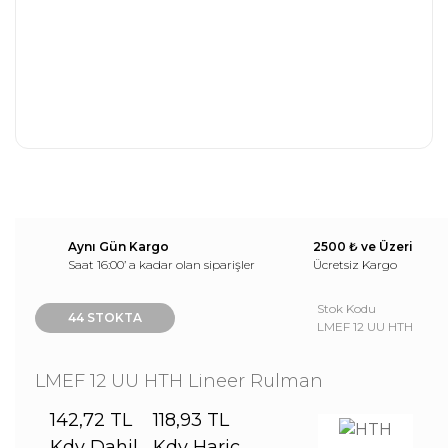
Aynı Gün Kargo
2500 ₺ ve Üzeri
Saat 16:00’ a kadar olan siparişler
Ücretsiz Kargo
Stok Kodu
44 STOKTA
LMEF 12 UU HTH
LMEF 12 UU HTH Lineer Rulman
142,72 TL
118,93 TL
Kdv Dahil
Kdv Hariç