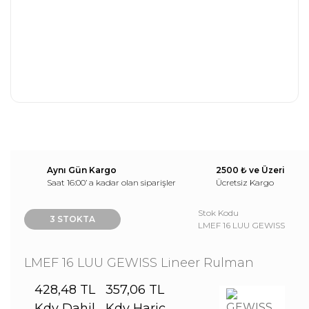
Aynı Gün Kargo
2500 ₺ ve Üzeri
Saat 16:00’ a kadar olan siparişler
Ücretsiz Kargo
Stok Kodu
3 STOKTA
LMEF 16 LUU GEWISS
LMEF 16 LUU GEWISS Lineer Rulman
428,48 TL
357,06 TL
Kdv Dahil
Kdv Hariç