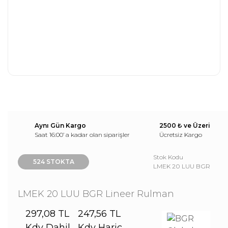
Aynı Gün Kargo
2500 ₺ ve Üzeri
Saat 16:00’ a kadar olan siparişler
Ücretsiz Kargo
Stok Kodu
524 STOKTA
LMEK 20 LUU BGR
LMEK 20 LUU BGR Lineer Rulman
297,08 TL
247,56 TL
Kdv Dahil
Kdv Hariç