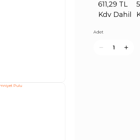
611,29 TL
5
Kdv Dahil
K
Adet