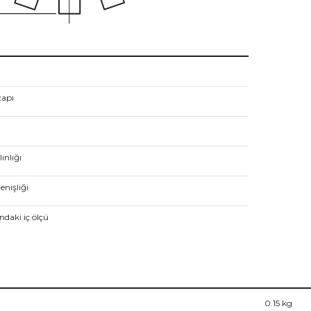
çapı
ınlığı
enişliği
ındaki iç ölçü
0.15
kg