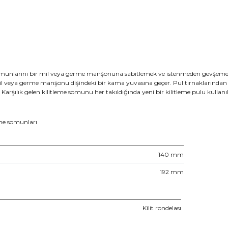
munlarını bir mil veya germe manşonuna sabitlemek ve istenmeden gevşemeyi ön
il veya germe manşonu dişindeki bir kama yuvasına geçer. Pul tırnaklarından
arşılık gelen kilitleme somunu her takıldığında yeni bir kilitleme pulu kullanı
leme somunları
140
mm
192
mm
Kilit rondelası