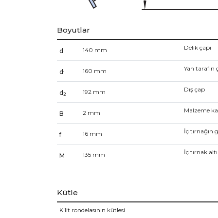
Boyutlar
Delik çapı
140
mm
d
Yan tarafın 
160
mm
d
1
Dış çap
192
mm
d
2
Malzeme kal
2
mm
B
İç tırnağın g
16
mm
f
İç tırnak alt
135
mm
M
Kütle
Kilit rondelasının kütlesi