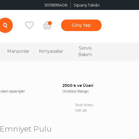
5011899406
Sipariş Takibi
Giriş Yap
Servis
Manşonlar
Kimyasallar
Bakım
2500 ₺ ve Üzeri
 olan siparişler
Ücretsiz Kargo
Stok Kodu
MB 28
Emniyet Pulu