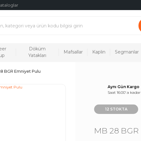
ataloglar
eer
Döküm
Mafsallar
Kaplin
Segmanlar
up
Yatakları
8 BGR Emniyet Pulu
Aynı Gün Kargo
Saat 16:00’ a kadar
12 STOKTA
MB 28 BGR 