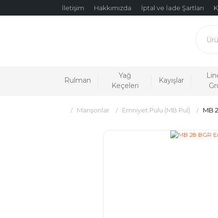
İletişim
Hakkımızda
İptal ve İade Şartları
K
Yağ
Lin
Rulman
Kayışlar
Keçeleri
Gr
Manşonlar
Emniyet Pulu (MB Pul)
MB 2