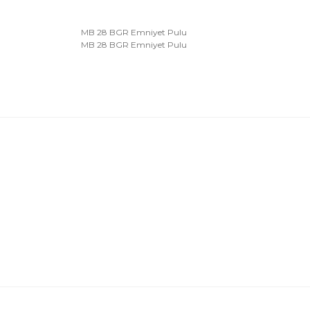
MB 28 BGR Emniyet Pulu
MB 28 BGR Emniyet Pulu
Bu ürünün fiyat bilgisi, resim, ürün açıklamalarında 
Görüş ve önerileriniz için teşekkür ederiz.
Ürün resmi kalitesiz, bozuk veya görüntülenemiyor.
Ürün açıklamasında eksik bilgiler bulunuyor.
Ürün bilgilerinde hatalar bulunuyor.
Ürün fiyatı diğer sitelerden daha pahalı.
Bu ürüne benzer farklı alternatifler olmalı.