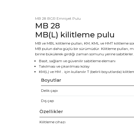
MB 28 BGR Emniyet Pulu
MB 28
MB(L) kilitleme pulu
MB ve MBL kilitleme pulları, KM, KML ve HMT kilitleme so
MB pulun daha güçlü bir sürümüdür. Kilitleme pulları, m
birine bükülerek girdiği zaman somunu yerine sabitlerler. K
Basit, sağlam ve güvenilir sabitleme elemanı
Takılması ve çıkarılması kolay
KM(L) ve HM .. için kullanılır T (belirli boyutlarda) kilit
Boyutlar
Delik çapı
Dış çap
Özellikler
Kilitleme cihazı