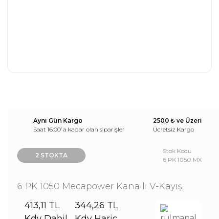
Aynı Gün Kargo
2500 ₺ ve Üzeri
Saat 16:00’ a kadar olan siparişler
Ücretsiz Kargo
Stok Kodu
2 STOKTA
6 PK 1050 MX
6 PK 1050 Mecapower Kanallı V-Kayış
413,11 TL
344,26 TL
Kdv Dahil
Kdv Hariç