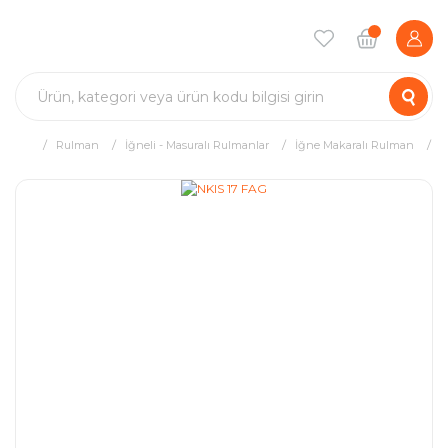
Rulman
İğneli - Masuralı Rulmanlar
İğne Makaralı Rulman
N