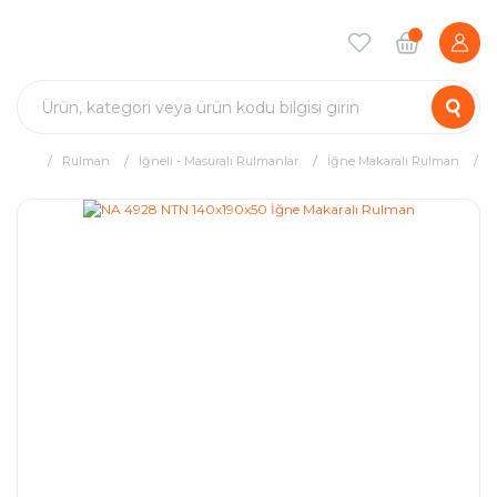
Rulman
İğneli - Masuralı Rulmanlar
İğne Makaralı Rulman
N