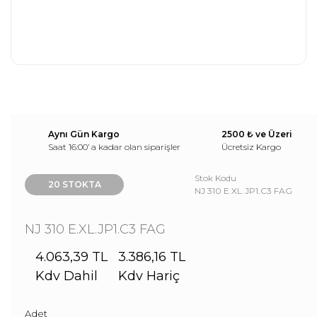
Aynı Gün Kargo
2500 ₺ ve Üzeri
Saat 16:00’ a kadar olan siparişler
Ücretsiz Kargo
Stok Kodu
20 STOKTA
NJ 310 E.XL.JP1.C3 FAG
NJ 310 E.XL.JP1.C3 FAG
4.063,39 TL
3.386,16 TL
Kdv Dahil
Kdv Hariç
Adet