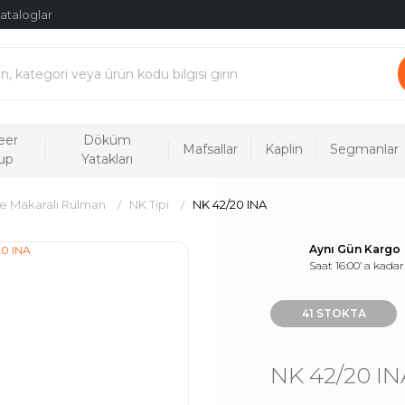
ataloglar
eer
Döküm
Mafsallar
Kaplin
Segmanlar
up
Yatakları
e Makaralı Rulman
NK Tipi
NK 42/20 INA
Aynı Gün Kargo
Saat 16:00’ a kadar
41 STOKTA
NK 42/20 IN