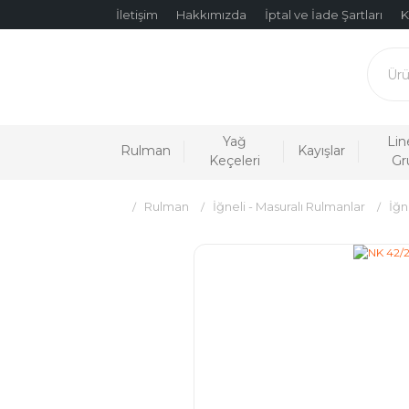
İletişim
Hakkımızda
İptal ve İade Şartları
K
Yağ
Lin
Rulman
Kayışlar
Keçeleri
Gr
Rulman
İğneli - Masuralı Rulmanlar
İğn