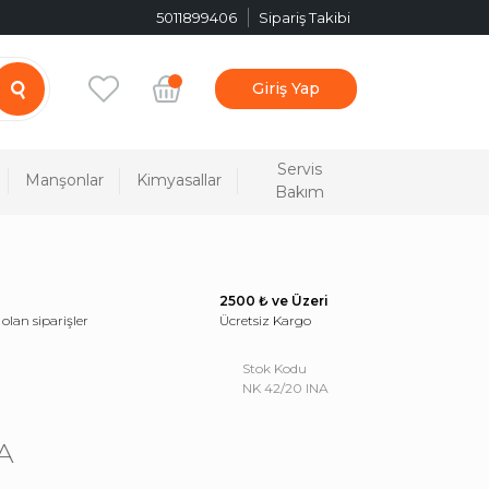
5011899406
Sipariş Takibi
Giriş Yap
Servis
Manşonlar
Kimyasallar
Bakım
2500 ₺ ve Üzeri
 olan siparişler
Ücretsiz Kargo
Stok Kodu
NK 42/20 INA
A