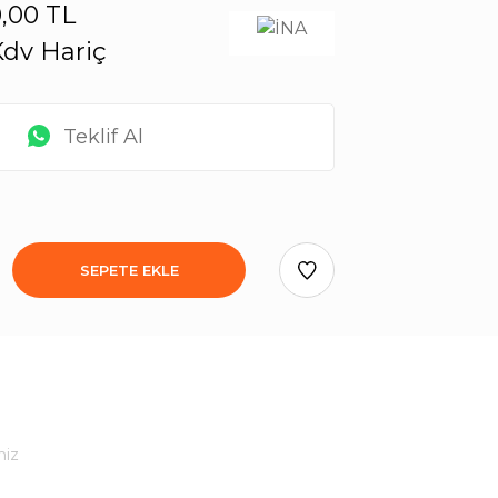
,00 TL
dv Hariç
Teklif Al
SEPETE EKLE
niz