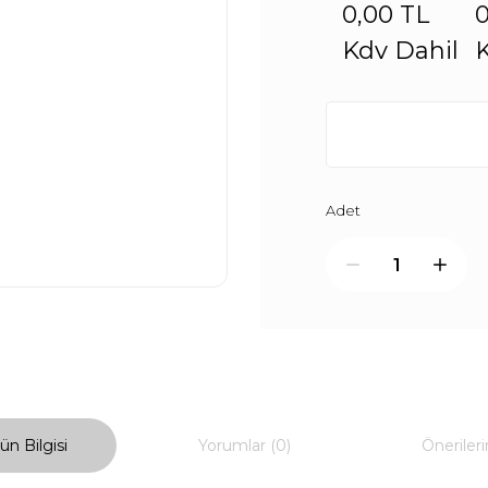
0,00 TL
0
Kdv Dahil
K
Adet
ün Bilgisi
Yorumlar (0)
Önerileri