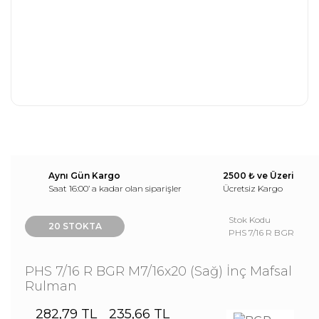
Aynı Gün Kargo
2500 ₺ ve Üzeri
Saat 16:00’ a kadar olan siparişler
Ücretsiz Kargo
Stok Kodu
20 STOKTA
PHS 7/16 R BGR
PHS 7/16 R BGR M7/16x20 (Sağ) İnç Mafsal
Rulman
282,79 TL
235,66 TL