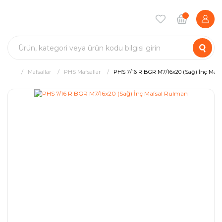
Mafsallar
PHS Mafsallar
PHS 7/16 R BGR M7/16x20 (Sağ) İnç Maf