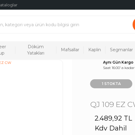
ataloglar
eer
Döküm
Mafsallar
Kaplin
Segmanlar
up
Yatakları
Aynı Gün Kargo
Saat 16:00’ a kadar
1 STOKTA
QJ 109 EZ 
2.489,92 TL
Kdv Dahil