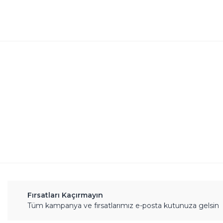
Bu ürünün fiyat bilgisi, resim, ürün açıklamalarında 
Görüş ve önerileriniz için teşekkür ederiz.
Ürün resmi kalitesiz, bozuk veya görüntülenemiyor.
Ürün açıklamasında eksik bilgiler bulunuyor.
Ürün bilgilerinde hatalar bulunuyor.
Ürün fiyatı diğer sitelerden daha pahalı.
Bu ürüne benzer farklı alternatifler olmalı.
Fırsatları Kaçırmayın
Tüm kampanya ve fırsatlarımız e-posta kutunuza gelsin