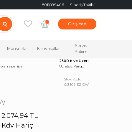
5011899406
Sipariş Takibi
Giriş Yap
Servis
Manşonlar
Kimyasallar
Bakım
2500 ₺ ve Üzeri
 olan siparişler
Ücretsiz Kargo
Stok Kodu
QJ 109 EZ CW
CW
2.074,94 TL
Kdv Hariç