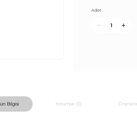
Adet
ün Bilgisi
Yorumlar (0)
Önerileri