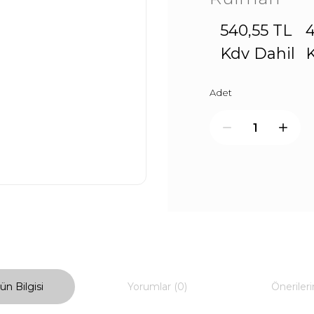
540,55 TL
4
Kdv Dahil
K
Adet
ün Bilgisi
Yorumlar (0)
Önerileri