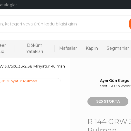
ataloglar
eer
Döküm
Mafsallar
Kaplin
Segmanlar
up
Yatakları
W 3,175x6,35x2,38 Minyatür Rulman
Aynı Gün Kargo
Saat 16:00’ a kadar
925 STOKTA
R 144 GRW 3
Rulman