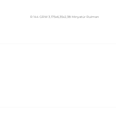
R 144 GRW 3,175x6,35x2,38 Minyatür Rulman
Bu ürünün fiyat bilgisi, resim, ürün açıklamalarında 
Görüş ve önerileriniz için teşekkür ederiz.
Ürün resmi kalitesiz, bozuk veya görüntülenemiyor.
Ürün açıklamasında eksik bilgiler bulunuyor.
Ürün bilgilerinde hatalar bulunuyor.
Ürün fiyatı diğer sitelerden daha pahalı.
Bu ürüne benzer farklı alternatifler olmalı.