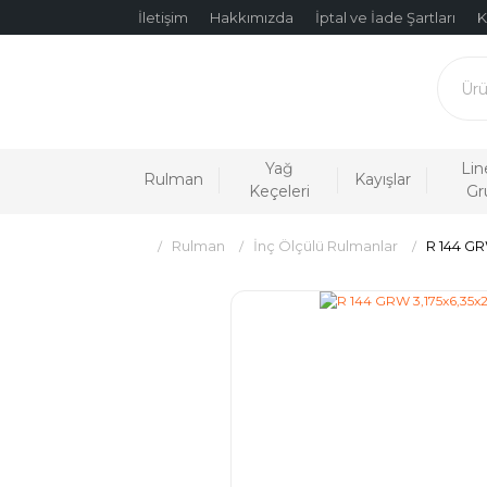
İletişim
Hakkımızda
İptal ve İade Şartları
K
Yağ
Lin
Rulman
Kayışlar
Keçeleri
Gr
Rulman
İnç Ölçülü Rulmanlar
R 144 GR