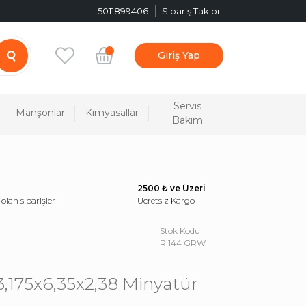
5011899406
Sipariş Takibi
Giriş Yap
Servis
Manşonlar
Kimyasallar
Bakım
2500 ₺ ve Üzeri
 olan siparişler
Ücretsiz Kargo
Stok Kodu
R 144 GRW
,175x6,35x2,38 Minyatür