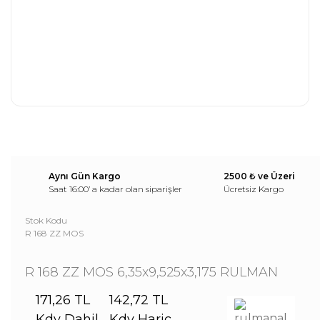
Aynı Gün Kargo
2500 ₺ ve Üzeri
Saat 16:00’ a kadar olan siparişler
Ücretsiz Kargo
Stok Kodu
R 168 ZZ MOS
R 168 ZZ MOS 6,35x9,525x3,175 RULMAN
171,26 TL
142,72 TL
Kdv Dahil
Kdv Hariç