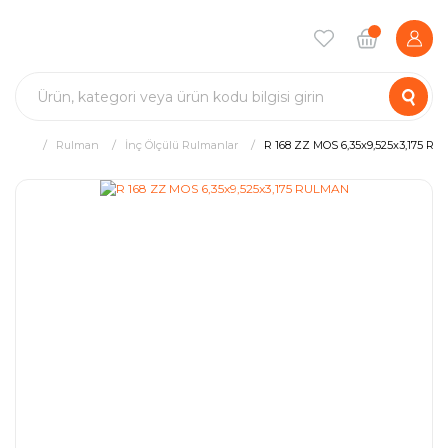
Rulman
İnç Ölçülü Rulmanlar
R 168 ZZ MOS 6,35x9,525x3,175 R