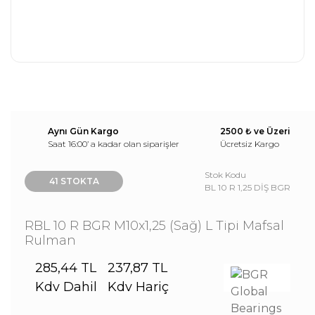
Aynı Gün Kargo
2500 ₺ ve Üzeri
Saat 16:00’ a kadar olan siparişler
Ücretsiz Kargo
Stok Kodu
41 STOKTA
BL 10 R 1,25 DİŞ BGR
RBL 10 R BGR M10x1,25 (Sağ) L Tipi Mafsal
Rulman
285,44 TL
237,87 TL
Kdv Dahil
Kdv Hariç