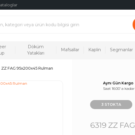
ataloglar
eer
Döküm
Mafsallar
Kaplin
Segmanlar
up
Yatakları
9 ZZ FAG 95x200x45 Rulman
Aynı Gün Kargo
Saat 16:00’ a kadar
3 STOKTA
6319 ZZ FA