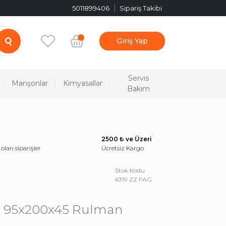
5011899406
Sipariş Takibi
Giriş Yap
Servis
Manşonlar
Kimyasallar
Bakım
2500 ₺ ve Üzeri
 olan siparişler
Ücretsiz Kargo
Stok Kodu
6319 ZZ FAG
G 95x200x45 Rulman