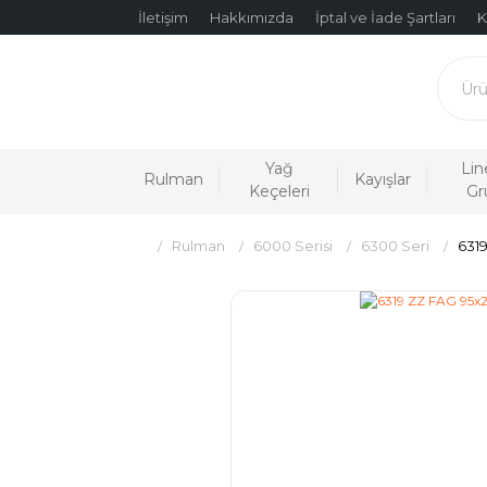
İletişim
Hakkımızda
İptal ve İade Şartları
K
Yağ
Lin
Rulman
Kayışlar
Keçeleri
Gr
Rulman
6000 Serisi
6300 Seri
631