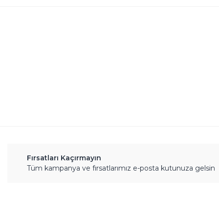
Görüş ve önerileriniz için teşekkür ederiz.
Ürün resmi kalitesiz, bozuk veya görüntülenemiyor.
Ürün açıklamasında eksik bilgiler bulunuyor.
Ürün bilgilerinde hatalar bulunuyor.
Ürün fiyatı diğer sitelerden daha pahalı.
Bu ürüne benzer farklı alternatifler olmalı.
Fırsatları Kaçırmayın
Tüm kampanya ve fırsatlarımız e-posta kutunuza gelsin