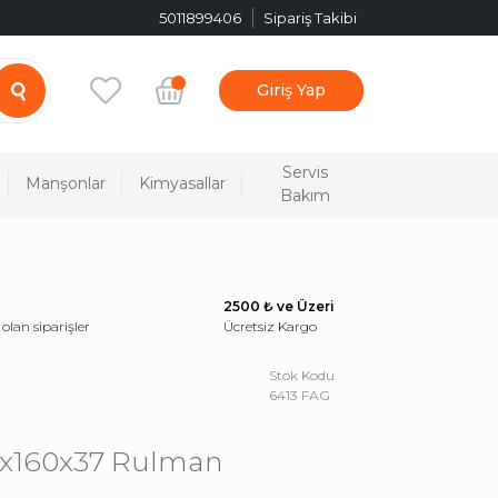
5011899406
Sipariş Takibi
Giriş Yap
Servis
Manşonlar
Kimyasallar
Bakım
2500 ₺ ve Üzeri
 olan siparişler
Ücretsiz Kargo
Stok Kodu
6413 FAG
5x160x37 Rulman