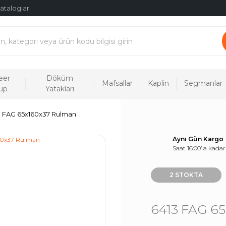
ataloglar
eer
Döküm
Mafsallar
Kaplin
Segmanlar
up
Yatakları
3 FAG 65x160x37 Rulman
Aynı Gün Kargo
Saat 16:00’ a kadar
2 STOKTA
6413 FAG 6