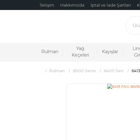
İletişim
Hakkımızda
İptal ve İade Şartları
K
Yağ
Lin
Rulman
Kayışlar
Keçeleri
Gr
Rulman
6000 Serisi
6400 Seri
641