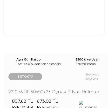
Aynı Gün Kargo
2500 ₺ ve Üzeri
Saat 16:00’ a kadar olan siparişler
Ücretsiz Kargo
Stok Kodu
3 STOKTA
2210 WBF
2210 WBF 50x90x23 Oynak Bilyalı Rulman
807,62 TL
673,02 TL
Kdv Dahil
Kdv Hariç