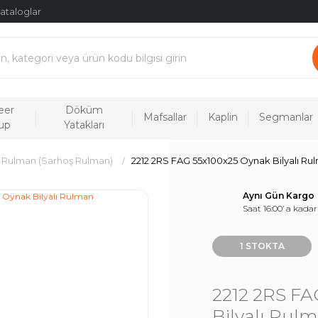
ataloglar
eer
Döküm
Mafsallar
Kaplin
Segmanlar
up
Yatakları
ı Rulman (Sarhoş Rulman)
2212 2RS FAG 55x100x25 Oynak Bilyalı Ru
Aynı Gün Kargo
Saat 16:00’ a kadar
1 STOKTA
2212 2RS FA
Bilyalı Rul