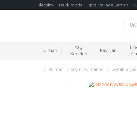
İletişim
Hakkımızda
İptal ve İade Şartları
K
Yağ
Lin
Rulman
Kayışlar
Keçeleri
Gr
Rulman
Bilyalı Rulmanlar
Oynak Bilyal