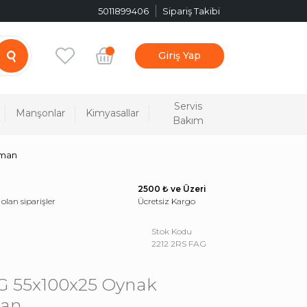
5011899406
Sipariş Takibi
Giriş Yap
Servis
Manşonlar
Kimyasallar
Bakım
lman
2500 ₺ ve Üzeri
 olan siparişler
Ücretsiz Kargo
Stok Kodu
2212 2RS FAG
G 55x100x25 Oynak
man