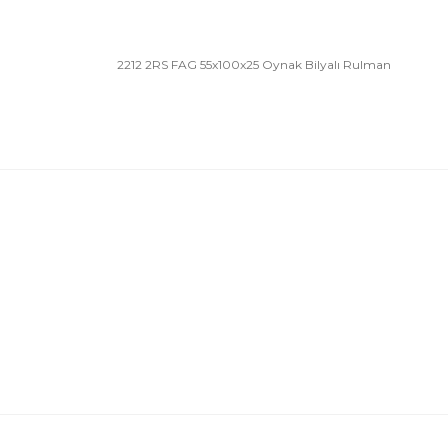
2212 2RS FAG 55x100x25 Oynak Bilyalı Rulman
Bu ürünün fiyat bilgisi, resim, ürün açıklamalarında 
Görüş ve önerileriniz için teşekkür ederiz.
Ürün resmi kalitesiz, bozuk veya görüntülenemiyor.
Ürün açıklamasında eksik bilgiler bulunuyor.
Ürün bilgilerinde hatalar bulunuyor.
Ürün fiyatı diğer sitelerden daha pahalı.
Bu ürüne benzer farklı alternatifler olmalı.