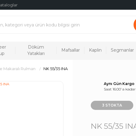
ataloglar
eer
Döküm
Mafsallar
Kaplin
Segmanlar
up
Yatakları
e Makaralı Rulman
NK 55/35 INA
Aynı Gün Kargo
Saat 16:00’ a kadar
3 STOKTA
NK 55/35 IN