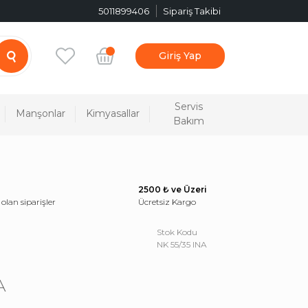
5011899406
Sipariş Takibi
Giriş Yap
Servis
Manşonlar
Kimyasallar
Bakım
2500 ₺ ve Üzeri
 olan siparişler
Ücretsiz Kargo
Stok Kodu
NK 55/35 INA
A