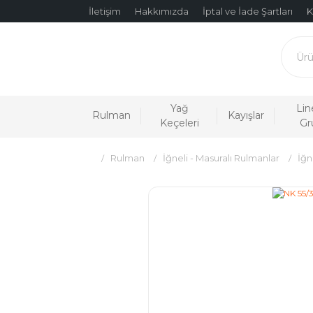
İletişim
Hakkımızda
İptal ve İade Şartları
K
Yağ
Lin
Rulman
Kayışlar
Keçeleri
Gr
Rulman
İğneli - Masuralı Rulmanlar
İğn