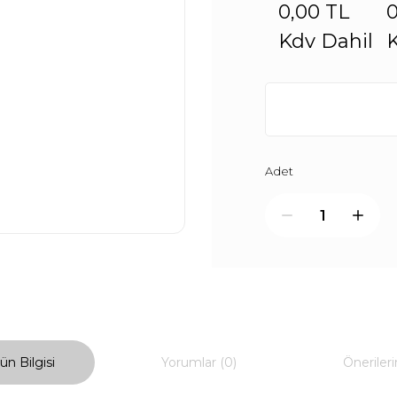
0,00 TL
0
Kdv Dahil
K
Adet
ün Bilgisi
Yorumlar (0)
Önerileri