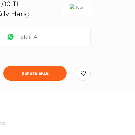
,00 TL
dv Hariç
Teklif Al
SEPETE EKLE
niz