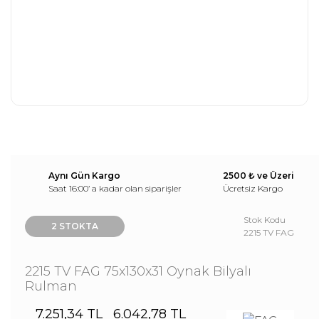
Aynı Gün Kargo
2500 ₺ ve Üzeri
Saat 16:00’ a kadar olan siparişler
Ücretsiz Kargo
Stok Kodu
2 STOKTA
2215 TV FAG
2215 TV FAG 75x130x31 Oynak Bilyalı
Rulman
7.251,34 TL
6.042,78 TL