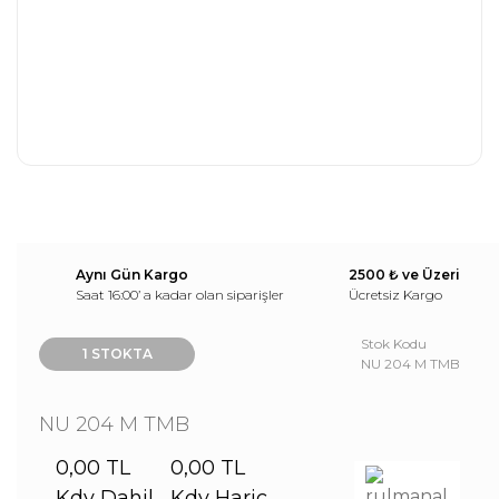
Aynı Gün Kargo
2500 ₺ ve Üzeri
Saat 16:00’ a kadar olan siparişler
Ücretsiz Kargo
Stok Kodu
1 STOKTA
NU 204 M TMB
NU 204 M TMB
0,00 TL
0,00 TL
Kdv Dahil
Kdv Hariç