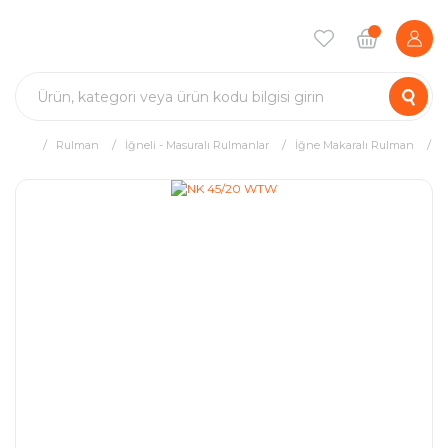
Rulman
İğneli - Masuralı Rulmanlar
İğne Makaralı Rulman
N