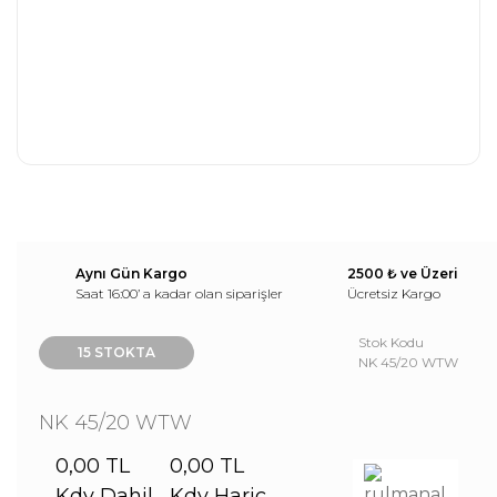
Aynı Gün Kargo
2500 ₺ ve Üzeri
Saat 16:00’ a kadar olan siparişler
Ücretsiz Kargo
Stok Kodu
15 STOKTA
NK 45/20 WTW
NK 45/20 WTW
0,00 TL
0,00 TL
Kdv Dahil
Kdv Hariç