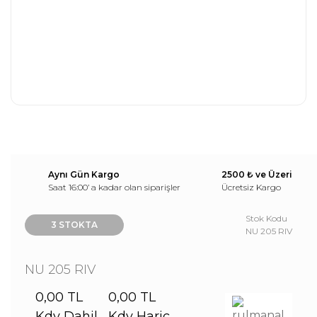
Aynı Gün Kargo
2500 ₺ ve Üzeri
Saat 16:00’ a kadar olan siparişler
Ücretsiz Kargo
Stok Kodu
3 STOKTA
NU 205 RIV
NU 205 RIV
0,00 TL
0,00 TL
Kdv Dahil
Kdv Hariç