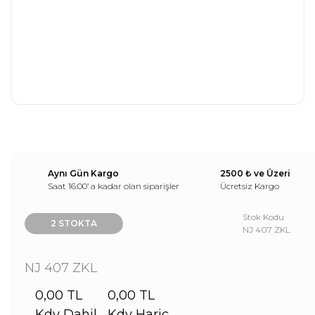
Aynı Gün Kargo
2500 ₺ ve Üzeri
Saat 16:00’ a kadar olan siparişler
Ücretsiz Kargo
Stok Kodu
2 STOKTA
NJ 407 ZKL
NJ 407 ZKL
0,00 TL
0,00 TL
Kdv Dahil
Kdv Hariç