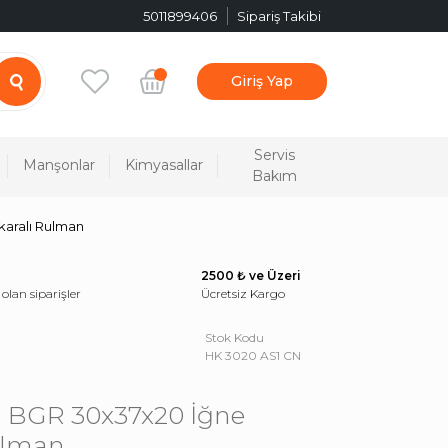
5011899406
Sipariş Takibi
Giriş Yap
Servis
Manşonlar
Kimyasallar
Bakım
aralı Rulman
2500 ₺ ve Üzeri
 olan siparişler
Ücretsiz Kargo
Stok Kodu
HK 3020 AS1 CN
1 BGR 30x37x20 İğne
ulman