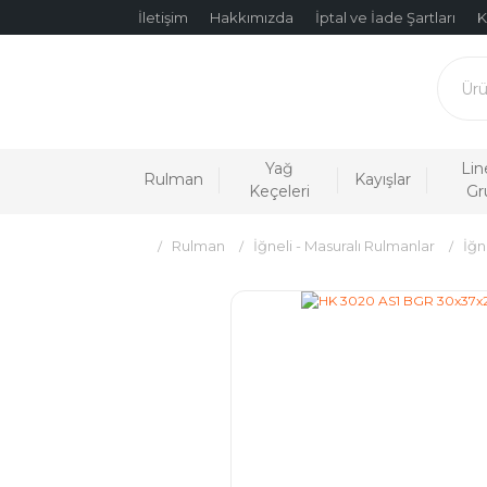
İletişim
Hakkımızda
İptal ve İade Şartları
K
Yağ
Lin
Rulman
Kayışlar
Keçeleri
Gr
Rulman
İğneli - Masuralı Rulmanlar
İğn