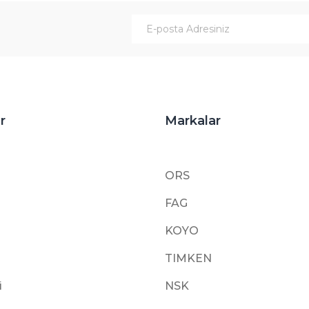
Gönder
r
Markalar
ORS
FAG
KOYO
TIMKEN
i
NSK