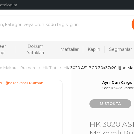
ataloglar
eer
Döküm
Mafsallar
Kaplin
Segmanlar
up
Yatakları
e Makaralı Rulman
HK Tipi
HK 3020 AS1 BGR 30x37x20 İğne Mak
Aynı Gün Kargo
Saat 16:00’ a kadar
15 STOKTA
HK 3020 AS
Makaralı R