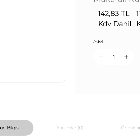
142,83 TL
1
Kdv Dahil
K
Adet
ün Bilgisi
Yorumlar (0)
Önerileri