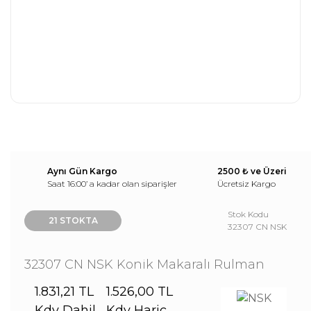
Aynı Gün Kargo
2500 ₺ ve Üzeri
Saat 16:00’ a kadar olan siparişler
Ücretsiz Kargo
Stok Kodu
21 STOKTA
32307 CN NSK
32307 CN NSK Konik Makaralı Rulman
1.831,21 TL
1.526,00 TL
Kdv Dahil
Kdv Hariç