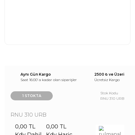
Aynı Gün Kargo
2500 ₺ ve Üzeri
Saat 16:00’ a kadar olan siparişler
Ücretsiz Kargo
Stok Kodu
1 STOKTA
RNU 310 URB
RNU 310 URB
0,00 TL
0,00 TL
Kdv Dahil
Kdv Hariç