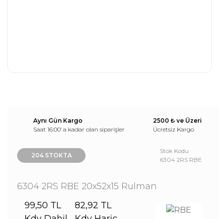
Aynı Gün Kargo
2500 ₺ ve Üzeri
Saat 16:00’ a kadar olan siparişler
Ücretsiz Kargo
Stok Kodu
204 STOKTA
6304 2RS RBE
6304 2RS RBE 20x52x15 Rulman
99,50 TL
82,92 TL
Kdv Dahil
Kdv Hariç