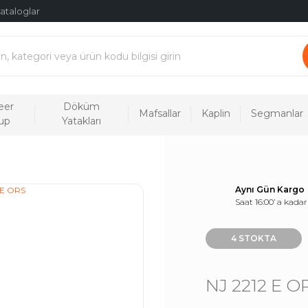
ataloglar
eer
Döküm
Mafsallar
Kaplin
Segmanlar
up
Yatakları
Aynı Gün Kargo
Saat 16:00’ a kadar
4 STOKTA
NJ 2212 E O