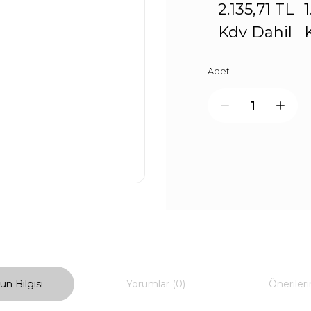
2.135,71 TL
Kdv Dahil
Adet
ün Bilgisi
Yorumlar (0)
Önerileri