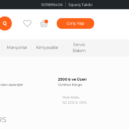
5011899406
Sipariş Takibi
Giriş Yap
Servis
Manşonlar
Kimyasallar
Bakım
2500 ₺ ve Üzeri
 olan siparişler
Ücretsiz Kargo
Stok Kodu
NJ 2212 E ORS
RS