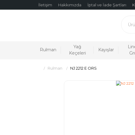
İletişim
Hakkımızda
İptal ve İade Şartları
K
Yağ
Lin
Rulman
Kayışlar
Keçeleri
Gr
Rulman
NJ 2212 E ORS