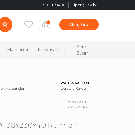
5011899406
Sipariş Takibi
Giriş Yap
Servis
Manşonlar
Kimyasallar
Bakım
2500 ₺ ve Üzeri
 olan siparişler
Ücretsiz Kargo
Stok Kodu
6226 ZZ F&D
D 130x230x40 Rulman