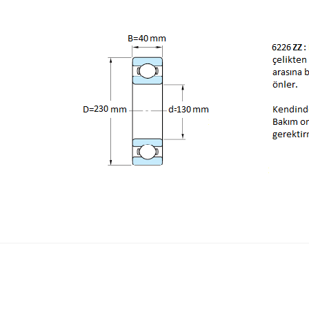
Bu ürünün fiyat bilgisi, resim, ürün açıklamalarında 
Görüş ve önerileriniz için teşekkür ederiz.
Ürün resmi kalitesiz, bozuk veya görüntülenemiyor.
Ürün açıklamasında eksik bilgiler bulunuyor.