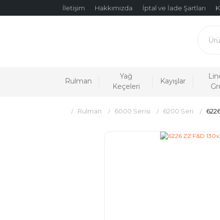
İletişim
Hakkımızda
İptal ve İade Şartları
K
Yağ
Lin
Rulman
Kayışlar
Keçeleri
Gr
Rulman
6000 Serisi
6200 Seri
622