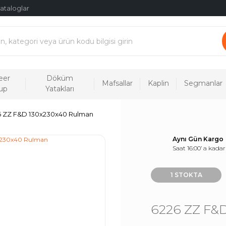
ataloglar
eer
Döküm
Mafsallar
Kaplin
Segmanlar
up
Yatakları
6 ZZ F&D 130x230x40 Rulman
Aynı Gün Kargo
Saat 16:00’ a kadar
1 STOKTA
6226 ZZ F&