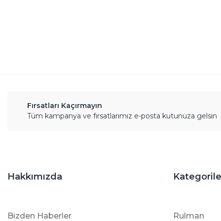
Ürün bilgilerinde hatalar bulunuyor.
Ürün fiyatı diğer sitelerden daha pahalı.
Bu ürüne benzer farklı alternatifler olmalı.
Fırsatları Kaçırmayın
Tüm kampanya ve fırsatlarımız e-posta kutunuza gelsin
Hakkımızda
Kategorile
Bizden Haberler
Rulman