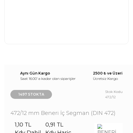
Aynı Gün Kargo
2500 ₺ ve Üzeri
Saat 16:00’ a kadar olan siparişler
Ücretsiz Kargo
Stok Kodu
1497 STOKTA
472/12
472/12 mm Beneri İç Segman (DIN 472)
1,10 TL
0,91 TL
Kdv Dahil
Kdv Hariç